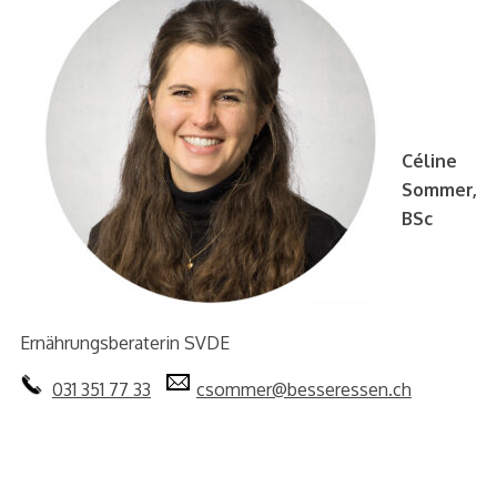
Céline
Sommer,
BSc
Ernährungsberaterin SVDE
031 351 77 33
csommer@besseressen.ch